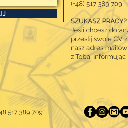
(+48) 517 389 709
IJ
SZUKASZ PRACY
J
eśli
chcesz dołąc
przeslij swoje
CV
z
nasz adres mailow
z Tobą, informując
 48 517 389 709