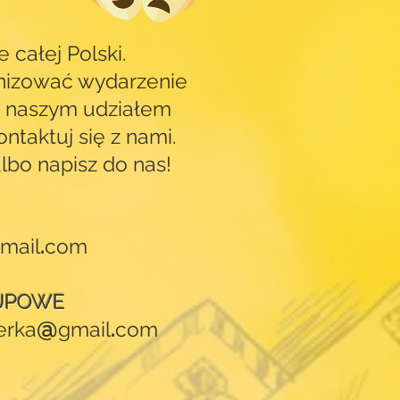
 całej Polski.
nizować wydarzenie
z naszym udziałem
ontaktuj się z nami.
albo napisz do nas!
mail
.
com
UPOWE
@
erka
gmail
.
com