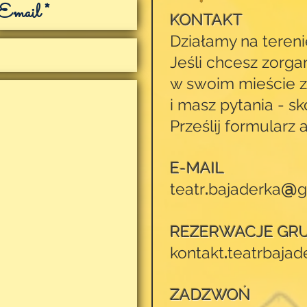
KONTAKT
Działamy na terenie
J
eśli
chcesz zorga
w swoim mieście 
i
masz pytania -
sk
Prześlij formularz 
E-MAIL
@
teatr
.
bajaderka
g
REZERWACJE GR
kontakt
.
teatr
bajad
ZADZWOŃ