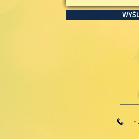
WYŚL
+