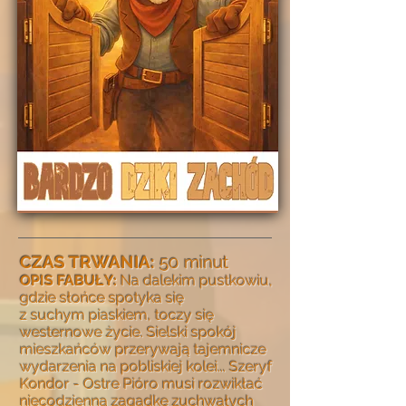
CZAS TRWANIA:
50 minut
OPIS FABUŁ
Y:
Na dalekim pustkowiu,
gdzie słońce spotyka się
z suchym piaskiem, toczy się
westernowe życie. Sielski spokój
mieszkańców przerywają tajemnicze
wydarzenia
na pobliskiej kolei... Szeryf
Kondor - Ostre Pióro musi rozwikłać
niecodzienną zagadkę zuchwałych