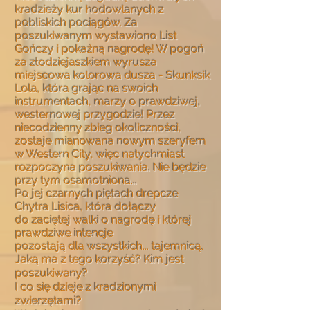
kradzieży kur hodowlanych z
pobliskich pociągów. Za
poszukiwanym wystawiono List
Gończy i pokaźną nagrodę! W pogoń
za złodziejaszkiem wyrusza
miejscowa kolorowa dusza - Skunksik
Lola, która grając na swoich
instrumentach, marzy o prawdziwej,
westernowej przygodzie! Przez
niecodzienny zbieg okoliczności,
zostaje mianowana nowym szeryfem
w Western City, więc natychmiast
rozpoczyna poszukiwania. Nie będzie
przy tym osamotniona...
Po jej czarnych piętach drepcze
Chytra Lisica,
która dołączy
do zaciętej walki o nagrodę
i której
prawdziwe intencje
pozostają dla wszystkich... tajemnicą.
Jaką ma z tego korzyść? Kim jest
poszukiwany?
I co się dzieje z kradzionymi
zwierzętami?