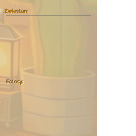
Zwiastun:
Fotosy: