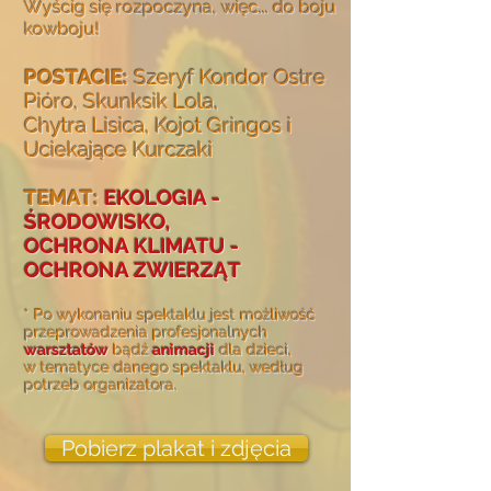
Wyścig się rozpoczyna, więc... do boju
kowboju!
POSTACIE:
Szeryf Kondor Ostre
Pióro,
Skunksik Lola,
Chytra Lisica, Kojot Gringos i
Uciekające Kurczaki
TEMAT:
EKOLOGIA -
ŚRODOWISKO,
OCHRONA KLIMATU -
OCHRONA ZWIERZĄT
* Po wykonaniu spektaklu jest możliwość
przeprowadzenia profesjonalnych
warsztatów
bądź
animacji
dla dzieci,
w tematyce danego spektaklu, według
potrzeb organizatora.
Pobierz plakat i zdjęcia