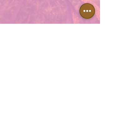
+
48 517 389 709
teatr
.
bajaderka@gmail
.
com